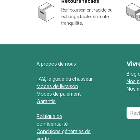
Retours faciles
Remboursement rapide ou
échange facile, en toute
tranquillité.
Vivr
A propos de nous
Blog 
FAQ, le guide du chasseur
Nos p
Modes de livraison
Nos m
Modes de paiement
Garantie
Politique de
confidentialité
Conditions générales de
vente