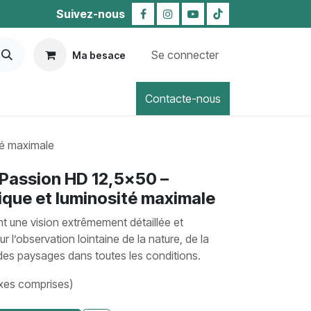
Suivez-nous
Se connecter
Ma besace
Contacte-nous
té maximale
Passion HD 12,5×50 –
ique et luminosité maximale
nt une vision extrêmement détaillée et
r l’observation lointaine de la nature, de la
des paysages dans toutes les conditions.
xes comprises)