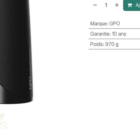
Aj
Marque
:
GPO
Garantie
:
10 ans
Poids
:
970 g