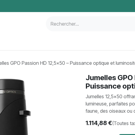
Aménagement du territoire
Autres
Bons plans
lles GPO Passion HD 12,5×50 – Puissance optique et luminosi
Jumelles GPO 
Puissance opt
Jumelles 12,5×50 offra
lumineuse, parfaites pou
faune, des oiseaux ou 
1.114,88
€
(Toutes ta