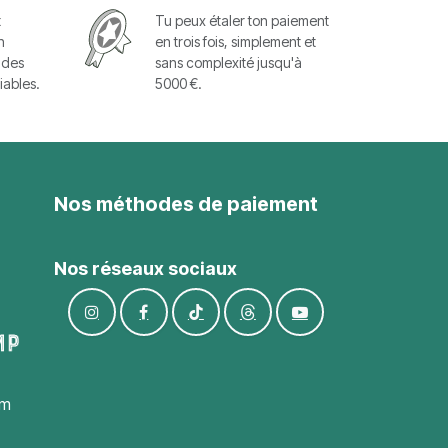
t
Tu peux étaler ton paiement
n
en trois fois, simplement et
 des
sans complexité jusqu'à
iables.
5000 €.
Nos méthodes de paiement
Nos réseaux sociaux
om