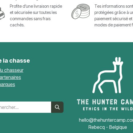
Profite d’une livraison rapide
Tes informations son
et sécurisée sur toutes les
protégées grâce à u
commandes sans frais
paiement sécurisé et
cachés.
modes de paiement f
e la chasse
du chasseur
artenaires
arques
hello@thehuntercamp.c
Rebecq - Belgique