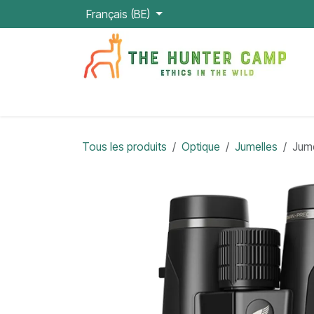
Se rendre au contenu
Français (BE)
Shop
Chasseur
Optique et thermique
Tous les produits
Optique
Jumelles
Jume