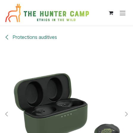
Se rendre au contenu
Protections auditives